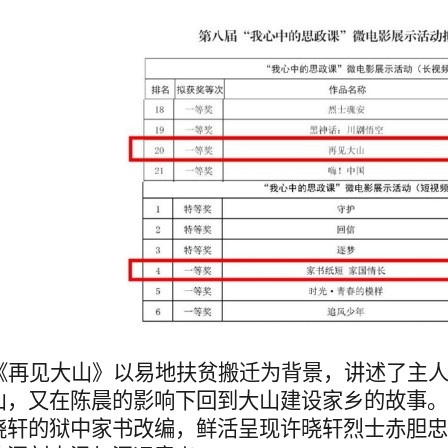
《再见大山》以易地扶贫搬迁为背景，讲述了主
山，又在陈晨的影响下回到大山建设家乡的故事。
晓轩的狱中家书改编，鲜活呈现许晓轩烈士赤胆忠