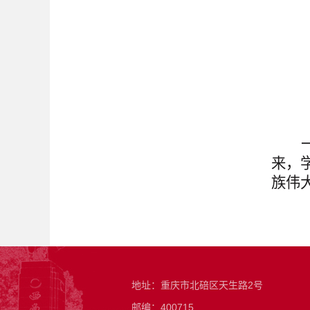
来，
族伟
地址：重庆市北碚区天生路2号
邮编：400715