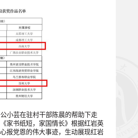
人公小芸在驻村干部陈晨的帮助下走
《家书纸短，家国情长》根据红岩英
心报党恩的伟大事迹，生动展现红岩