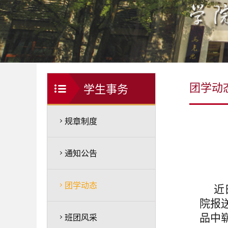
团学动
学生事务
规章制度
通知公告
团学动态
近
院报
品中
班团风采