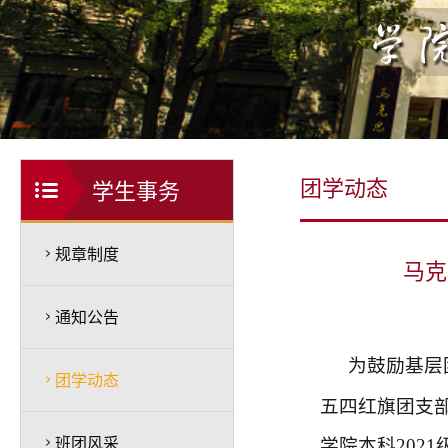
团学动态
学生事务
规章制度
马克
通知公告
为鼓励基层团
团学动态
五四红旗团支
班团风采
学院本科202