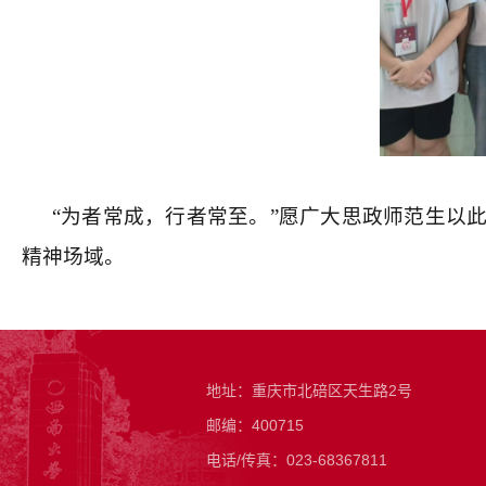
“为者常成，行者常至。”愿广大思政师范生以
精神场域。
地址：重庆市北碚区天生路2号
邮编：400715
电话/传真：023-68367811