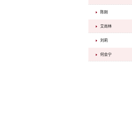
陈刚
艾尚林
刘莉
何会宁